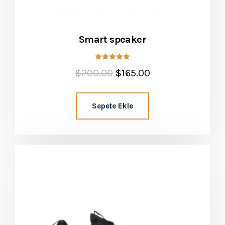
Smart speaker
5 üzerinden
$
200.00
$
165.00
5.00
oy aldı
Sepete Ekle