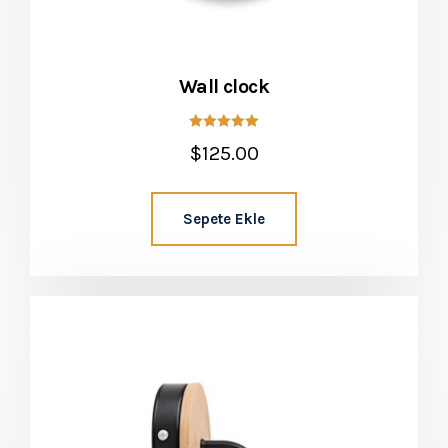
Wall clock
5 üzerinden
$
125.00
5.00
oy aldı
Sepete Ekle