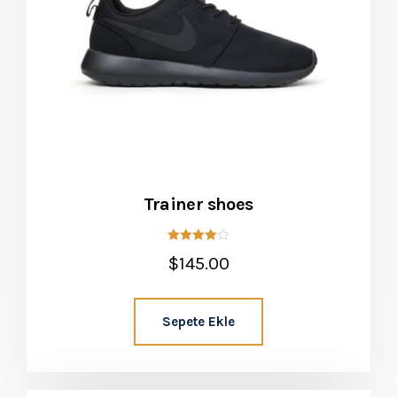
Trainer shoes
5
$
145.00
üzerinden
4.00
Sepete Ekle
oy aldı