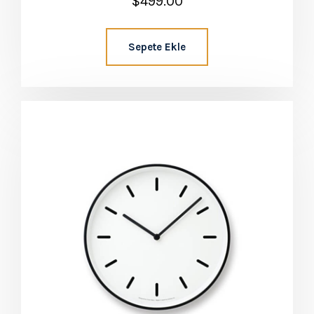
$
499.00
5.00
oy aldı
Sepete Ekle