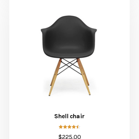
Shell chair
5
$
225.00