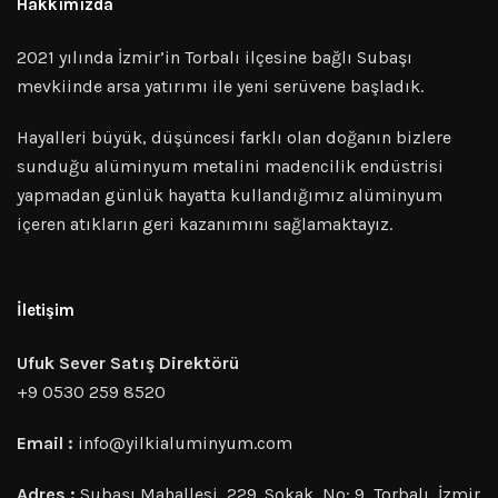
Hakkımızda
2021 yılında İzmir’in Torbalı ilçesine bağlı Subaşı
mevkiinde arsa yatırımı ile yeni serüvene başladık.
Hayalleri büyük, düşüncesi farklı olan doğanın bizlere
sunduğu alüminyum metalini madencilik endüstrisi
yapmadan günlük hayatta kullandığımız alüminyum
içeren atıkların geri kazanımını sağlamaktayız.
İletişim
Ufuk Sever Satış Direktörü
+9 0530 259 8520
Email :
info@yilkialuminyum.com
Adres :
Subaşı Mahallesi, 229. Sokak, No: 9, Torbalı, İzmir