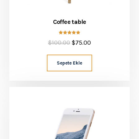
Coffee table
5 üzerinden
$
100.00
$
75.00
5.00
oy aldı
Sepete Ekle