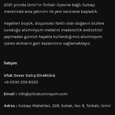
2021 yılında İzmir’in Torbalı ilçesine bağlı Subaşı
mevkiinde arsa yatırımı ile yeni serüvene başladık.
Hayalleri büyük, düşüncesi farklı olan doğanın bizlere
sunduğu alüminyum metalini madencilik endüstrisi
yapmadan günlük hayatta kullandığımız alüminyum
içeren atıkların geri kazanımını sağlamaktayız.
İletişim
Ufuk Sever Satış Direktörü
+9 0530 259 8520
Email :
info@yilkialuminyum.com
Adres :
Subaşı Mahallesi, 229. Sokak, No: 9, Torbalı, İzmir